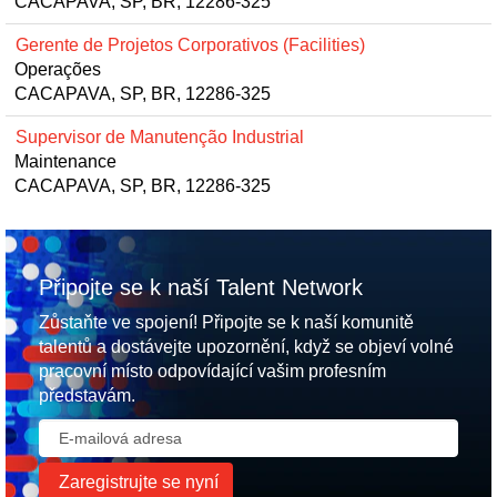
CACAPAVA, SP, BR, 12286-325
Gerente de Projetos Corporativos (Facilities)
Operações
CACAPAVA, SP, BR, 12286-325
Supervisor de Manutenção Industrial
Maintenance
CACAPAVA, SP, BR, 12286-325
Připojte se k naší Talent Network
Zůstaňte ve spojení! Připojte se k naší komunitě
talentů a dostávejte upozornění, když se objeví volné
pracovní místo odpovídající vašim profesním
představám.