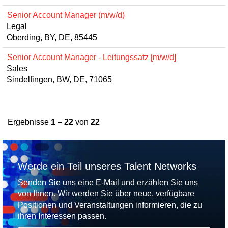
Senior Account Manager (m/w/d)
Legal
Oberding, BY, DE, 85445
Senior Account Manager - Leitungssatz [m/w/d]
Sales
Sindelfingen, BW, DE, 71065
Ergebnisse
1 – 22
von
22
Werde ein Teil unseres Talent Networks
Senden Sie uns eine E-Mail und erzählen Sie uns
von Ihnen. Wir werden Sie über neue, verfügbare
Positionen und Veranstaltungen informieren, die zu
ihren Interessen passen.