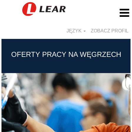
JĘZYK
ZOBACZ PROFIL
Hungary_PL
OFERTY PRACY NA WĘGRZECH