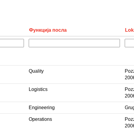
Функција посла
Lok
Quality
Pozz
200
Logistics
Pozz
200
Engineering
Grug
Operations
Pozz
200