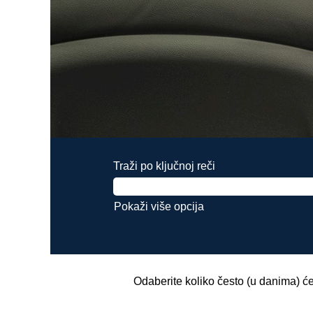
Traži po ključnoj reči
Pokaži više opcija
Odaberite koliko često (u danima) će