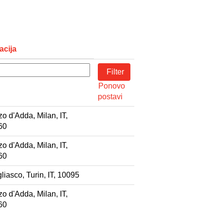
acija
Ponovo
postavi
o d'Adda, Milan, IT,
60
o d'Adda, Milan, IT,
60
liasco, Turin, IT, 10095
o d'Adda, Milan, IT,
60