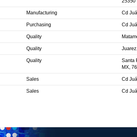
25350
Manufacturing
Cd Juá
Purchasing
Cd Juá
Quality
Matamo
Quality
Juarez
Quality
Santa 
MX, 7
Sales
Cd Juá
Sales
Cd Juá