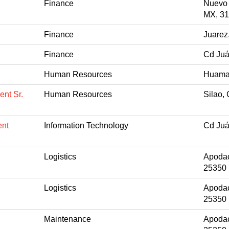
Finance
Nuevo
MX, 3
Finance
Juarez
Finance
Cd Juá
Human Resources
Huaman
nt Sr.
Human Resources
Silao,
ent
Information Technology
Cd Juá
Logistics
Apodac
25350
Logistics
Apodac
25350
Maintenance
Apodac