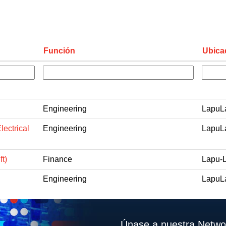
Función
Ubica
Engineering
LapuLa
lectrical
Engineering
LapuLa
t)
Finance
Lapu-L
Engineering
LapuLa
Únase a nuestra Networ