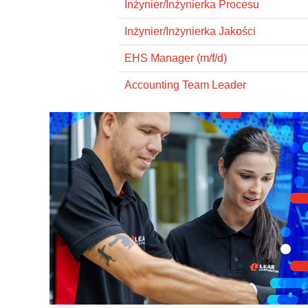
Inżynier/Inżynierka Procesu
Inżynier/Inżynierka Jakości
EHS Manager (m/f/d)
Accounting Team Leader