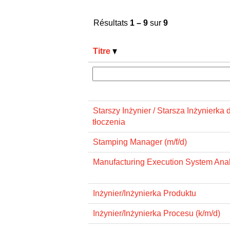
Résultats
1 – 9
sur
9
Titre
Starszy Inżynier / Starsza Inżynierka 
tłoczenia
Stamping Manager (m/f/d)
Manufacturing Execution System Anal
Inżynier/Inżynierka Produktu
Inżynier/Inżynierka Procesu (k/m/d)