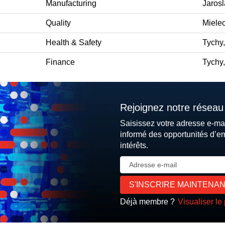
Manufacturing
Jarosl
Quality
Mielec
Health & Safety
Tychy,
Finance
Tychy,
Rejoignez notre réseau 
Saisissez votre adresse e-ma
informé des opportunités d’e
intérêts.
Déjà membre ?
Visualiser le 