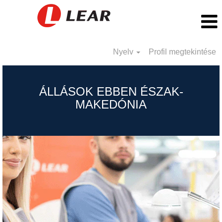
Nyelv
Profil megtekintése
Republic
of
ÁLLÁSOK EBBEN ÉSZAK-
North
MAKEDÓNIA
Macedonia_HU