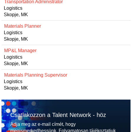
Transportation Administrator
Logistics
Skopje, MK
Materials Planner
Logistics
Skopje, MK
MP&L Manager
Logistics
Skopje, MK
Materials Planning Supervisor
Logistics
Skopje, MK
Csatlakozzon a Talent Network - höz
Adja meg az e-mail címét, hogy
megismerkedhessünk. Folyamatosan tájékoztatjuk