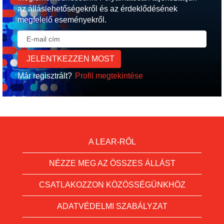
az álláslehetőségekről és az érdeklődésének
megfelelő eseményekről.
Már regisztrált?
Profil megtekintése
A LEAR-RŐL
NÉZZE MEG AZ ÖSSZES ÁLLÁST
CSATLAKOZZON KÖZÖSSÉGÜNKHÖZ
ADATVÉDELMI SZABÁLYZAT