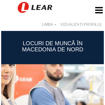
LIMBA
VIZUALIZAȚI PROFILUL
Republic
of
LOCURI DE MUNCĂ ÎN
North
MACEDONIA DE NORD
Macedonia_RO