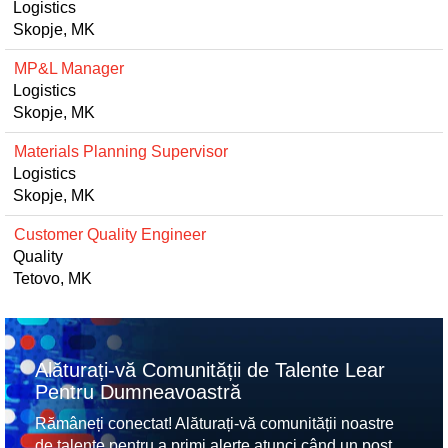
Logistics
Skopje, MK
MP&L Manager
Logistics
Skopje, MK
Materials Planning Supervisor
Logistics
Skopje, MK
Customer Quality Engineer
Quality
Tetovo, MK
Alăturați-vă Comunității de Talente Lear
Pentru Dumneavoastră
Rămâneți conectat! Alăturați-vă comunității noastre
de talente pentru a primi alerte atunci când un post