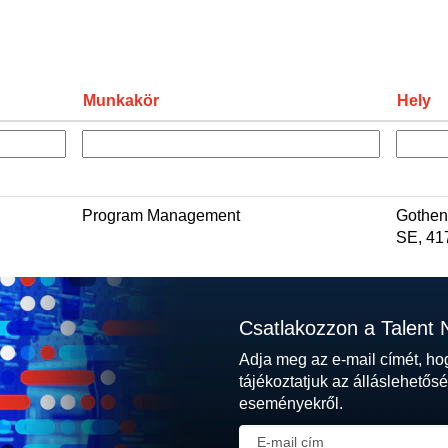
Munkakör
Hely
Program Management
Gothen
SE, 41
Csatlakozzon a Talent 
Adja meg az e-mail címét, 
tájékoztatjuk az álláslehető
eseményekről.