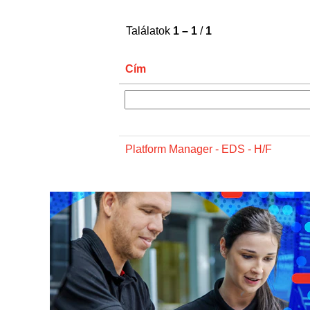
Találatok
1 – 1
/
1
Cím
Platform Manager - EDS - H/F