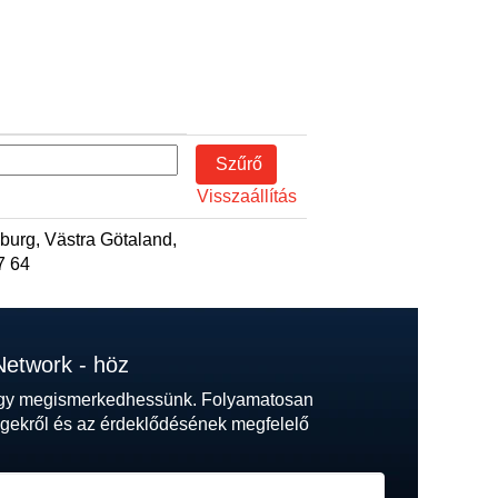
Visszaállítás
burg, Västra Götaland,
7 64
Network - höz
hogy megismerkedhessünk. Folyamatosan
ségekről és az érdeklődésének megfelelő