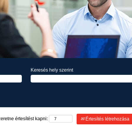
Keresés hely szerint
eretne értesítést kapni:
Értesítés létrehozása