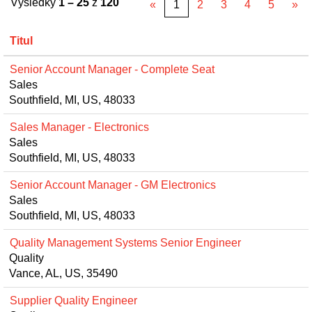
Výsledky
1 – 25
z
120
«
1
2
3
4
5
»
Titul
Senior Account Manager - Complete Seat
Sales
Southfield, MI, US, 48033
Sales Manager - Electronics
Sales
Southfield, MI, US, 48033
Senior Account Manager - GM Electronics
Sales
Southfield, MI, US, 48033
Quality Management Systems Senior Engineer
Quality
Vance, AL, US, 35490
Supplier Quality Engineer