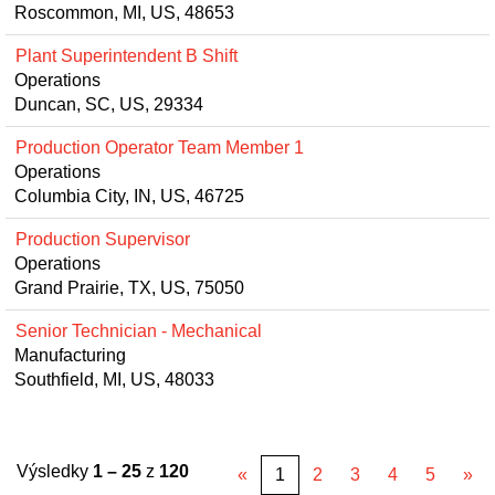
Roscommon, MI, US, 48653
Plant Superintendent B Shift
Operations
Duncan, SC, US, 29334
Production Operator Team Member 1
Operations
Columbia City, IN, US, 46725
Production Supervisor
Operations
Grand Prairie, TX, US, 75050
Senior Technician - Mechanical
Manufacturing
Southfield, MI, US, 48033
Výsledky
1 – 25
z
120
«
1
2
3
4
5
»