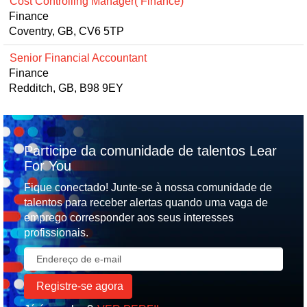
Cost Controlling Manager( Finance)
Finance
Coventry, GB, CV6 5TP
Senior Financial Accountant
Finance
Redditch, GB, B98 9EY
Participe da comunidade de talentos Lear
For You
Fique conectado! Junte-se à nossa comunidade de
talentos para receber alertas quando uma vaga de
emprego corresponder aos seus interesses
profissionais.