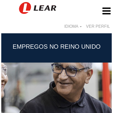
IDIOMA
VER PERFIL
United
Kingdom_BR
EMPREGOS NO REINO UNIDO