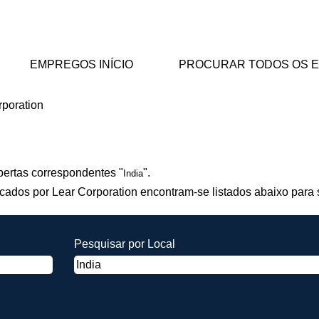
EMPREGOS INÍCIO
PROCURAR TODOS OS 
(página
rporation
atual)
".
bertas correspondentes "
".
India
cados por Lear Corporation encontram-se listados abaixo para
Pesquisar por Local