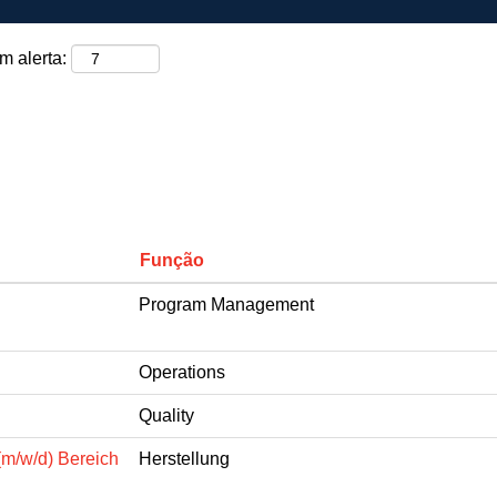
m alerta:
Função
Program Management
Operations
Quality
(m/w/d) Bereich
Herstellung