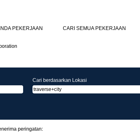
NDA PEKERJAAN
CARI SEMUA PEKERJAAN
(halaman
poration
saat
ini)
city".
Cari berdasarkan Lokasi
enerima peringatan: