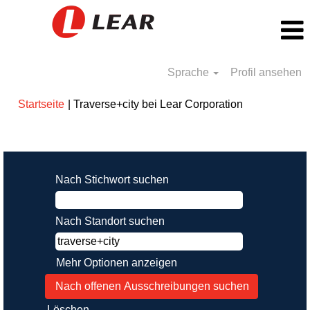
Sprache
Profil ansehen
(aktuelle
Startseite
|
Traverse+city bei Lear Corporation
Seite)
Suchergebnisse für
"traverse+city".
Nach Stichwort suchen
Nach Standort suchen
Mehr Optionen anzeigen
Löschen