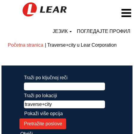
ЈЕЗИК
ПОГЛЕДАЈТЕ ПРОФИЛ
(trenutn
Početna stranica
|
Traverse+city u Lear Corporation
stranica
Rezultati pretrage za
"traverse+city".
Traži po ključnoj reči
Traži po lokaciji
Pokaži više opcija
Obriši