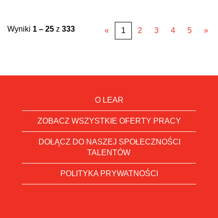
Wyniki
1 – 25
z
333
«
1
2
3
4
5
»
O LEAR
ZOBACZ WSZYSTKIE OFERTY PRACY
DOŁĄCZ DO NASZEJ SPOŁECZNOŚCI
TALENTÓW
POLITYKA PRYWATNOŚCI