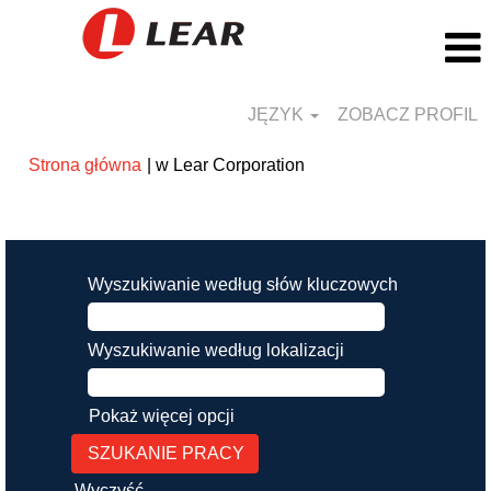
JĘZYK
ZOBACZ PROFIL
(bieżąca
Strona główna
|
w Lear Corporation
strona)
Szukaj wyników dla
"".
Wyszukiwanie według słów kluczowych
Wyszukiwanie według lokalizacji
Pokaż więcej opcji
Wyczyść