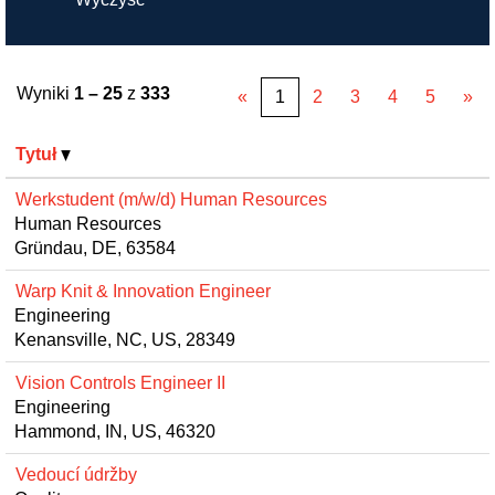
Wyniki
1 – 25
z
333
«
1
2
3
4
5
»
Tytuł
Werkstudent (m/w/d) Human Resources
Human Resources
Gründau, DE, 63584
Warp Knit & Innovation Engineer
Engineering
Kenansville, NC, US, 28349
Vision Controls Engineer II
Engineering
Hammond, IN, US, 46320
Vedoucí údržby