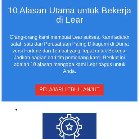
10 Alasan Utama untuk Bekerja
di Lear
Orang-orang kami membuat Lear sukses. Kami adalah
salah satu dari Perusahaan Paling Dikagumi di Dunia
versi Fortune dan Tempat yang Tepat untuk Bekerja.
Jadilah bagian dari tim pemenang kami. Berikut ini
adalah 10 alasan mengapa kami Lear bagus untuk
Anda.
PELAJARI LEBIH LANJUT