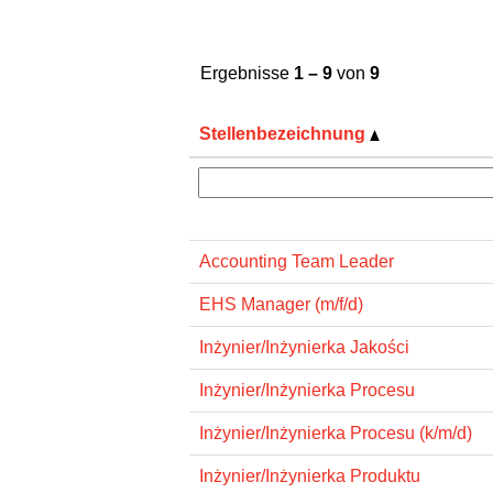
Ergebnisse
1 – 9
von
9
Stellenbezeichnung
Accounting Team Leader
EHS Manager (m/f/d)
Inżynier/Inżynierka Jakości
Inżynier/Inżynierka Procesu
Inżynier/Inżynierka Procesu (k/m/d)
Inżynier/Inżynierka Produktu