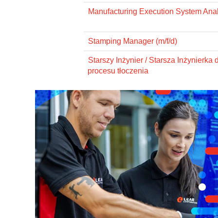
Manufacturing Execution System Anal
Stamping Manager (m/f/d)
Starszy Inżynier / Starsza Inżynierka 
procesu tłoczenia