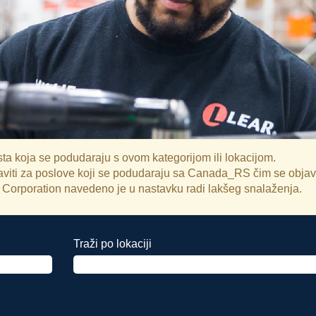
a koja se podudaraju s ovom kategorijom ili lokacijom.
ijaviti za poslove koji se podudaraju sa Canada_RS čim se objav
r Corporation navedeno je u nastavku radi lakšeg snalaženja.
Traži po lokaciji