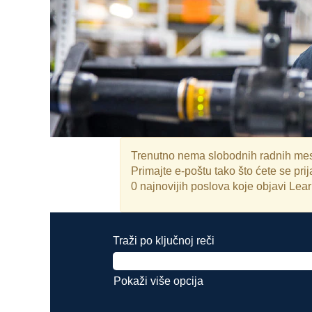
Trenutno nema slobodnih radnih mest
Primajte e-poštu tako što ćete se pr
0 najnovijih poslova koje objavi Lea
Traži po ključnoj reči
Pokaži više opcija