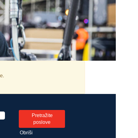
e.
Obriši