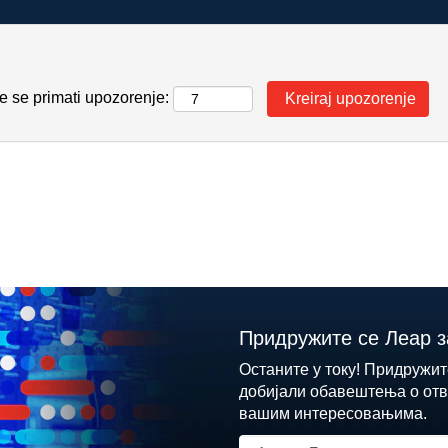
e se primati upozorenje:
Придружите се Леар з
Останите у току! Придружит
добијали обавештења о отв
вашим интересовањима.