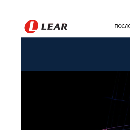
ПОСЛ
India_RS