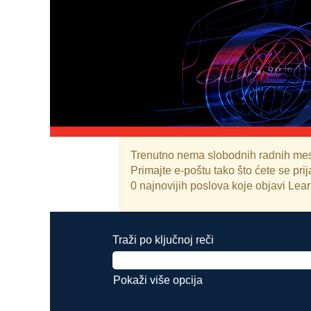
Trenutno nema slobodnih radnih mest
Primajte e-poštu tako što ćete se pri
0 najnovijih poslova koje objavi Lea
Traži po ključnoj reči
Pokaži više opcija