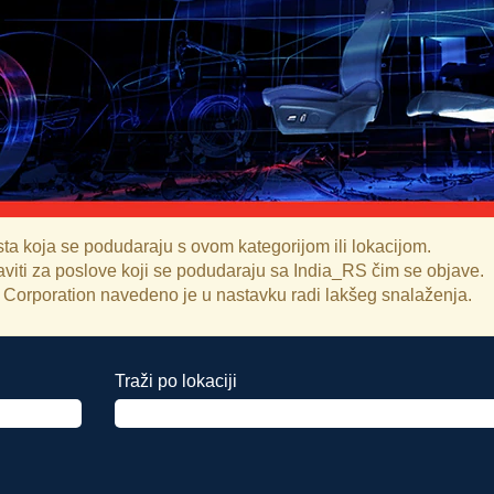
a koja se podudaraju s ovom kategorijom ili lokacijom.
javiti za poslove koji se podudaraju sa India_RS čim se objave.
r Corporation navedeno je u nastavku radi lakšeg snalaženja.
Traži po lokaciji