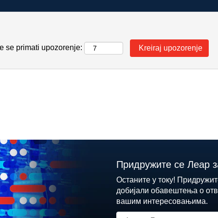
e se primati upozorenje:
Придружите се Леар з
Останите у току! Придружит
добијали обавештења о отв
вашим интересовањима.