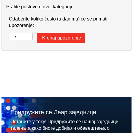
Pratite poslove u ovoj kategoriji
Odaberite koliko često (u danima) će se primati
upozorenje:
Придружите се Леар заједници
Останите у току! Придружите се нашој заједници
талената како бисте добијали обавештења о