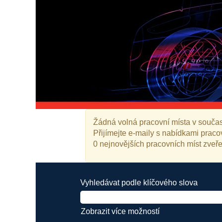
Žádná volná pracovní místa v současn
Přijímejte e-maily s nabídkami praco
0 nejnovějších pracovních míst zveř
Vyhledávat podle klíčového slova
Zobrazit více možností