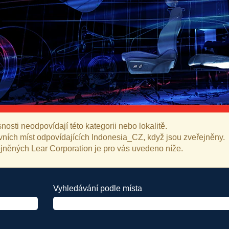
osti neodpovídají této kategorii nebo lokalitě.
vních míst odpovídajících Indonesia_CZ, když jsou zveřejněny.
ejněných Lear Corporation je pro vás uvedeno níže.
Vyhledávání podle místa