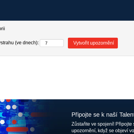
rii
ýstrahu (ve dnech):
Připojte se k naší Tale
Zůstaňte ve spojení! Připojte 
upozornění, když se objeví v