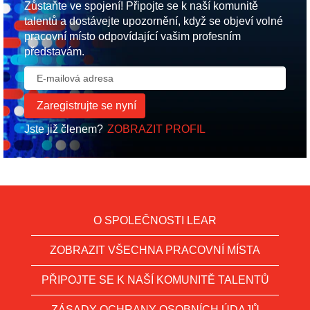
Zůstaňte ve spojení! Připojte se k naší komunitě
talentů a dostávejte upozornění, když se objeví volné
pracovní místo odpovídající vašim profesním
představám.
Jste již členem?
ZOBRAZIT PROFIL
O SPOLEČNOSTI LEAR
ZOBRAZIT VŠECHNA PRACOVNÍ MÍSTA
PŘIPOJTE SE K NAŠÍ KOMUNITĚ TALENTŮ
ZÁSADY OCHRANY OSOBNÍCH ÚDAJŮ