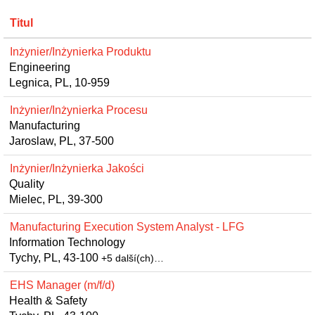
Titul
Inżynier/Inżynierka Produktu
Engineering
Legnica, PL, 10-959
Inżynier/Inżynierka Procesu
Manufacturing
Jaroslaw, PL, 37-500
Inżynier/Inżynierka Jakości
Quality
Mielec, PL, 39-300
Manufacturing Execution System Analyst - LFG
Information Technology
Tychy, PL, 43-100
+5 další(ch)…
EHS Manager (m/f/d)
Health & Safety