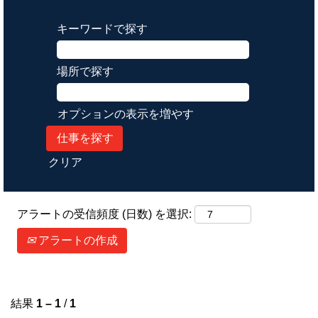
キーワードで探す
場所で探す
オプションの表示を増やす
クリア
アラートの受信頻度 (日数) を選択:
アラートの作成
結果
1 – 1
/
1