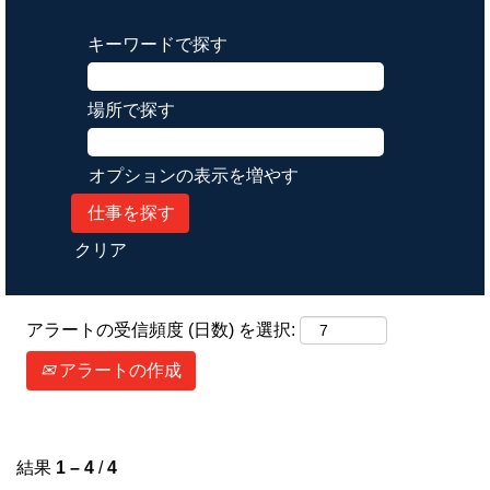
キーワードで探す
場所で探す
オプションの表示を増やす
クリア
アラートの受信頻度 (日数) を選択:
アラートの作成
結果
1 – 4
/
4