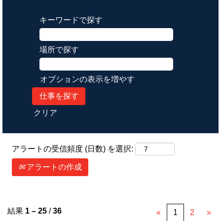
キーワードで探す
場所で探す
オプションの表示を増やす
クリア
アラートの受信頻度 (日数) を選択:
アラートの作成
結果
1 – 25
/
36
«
1
2
»