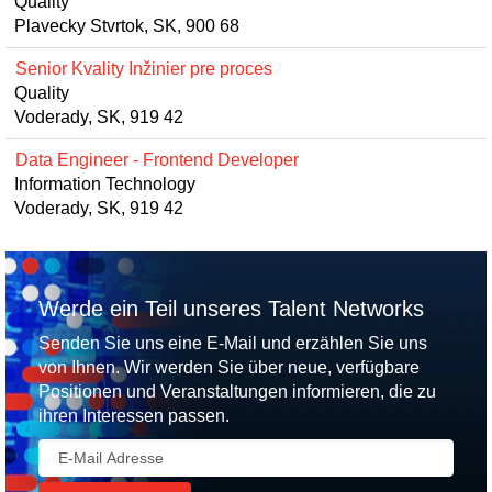
Quality
Plavecky Stvrtok, SK, 900 68
Senior Kvality Inžinier pre proces
Quality
Voderady, SK, 919 42
Data Engineer - Frontend Developer
Information Technology
Voderady, SK, 919 42
Werde ein Teil unseres Talent Networks
Senden Sie uns eine E-Mail und erzählen Sie uns
von Ihnen. Wir werden Sie über neue, verfügbare
Positionen und Veranstaltungen informieren, die zu
ihren Interessen passen.