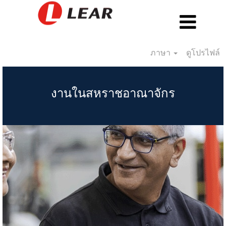
ภาษา
ดูโปรไฟล์
UK_TH
งานในสหราชอาณาจักร