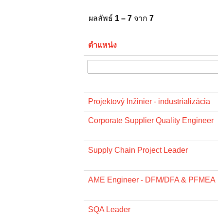
ผลลัพธ์
1 – 7
จาก
7
ตำแหน่ง
Projektový Inžinier - industrializácia
Corporate Supplier Quality Engineer
Supply Chain Project Leader
AME Engineer - DFM/DFA & PFMEA
SQA Leader