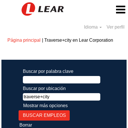
Idioma
Ver perfil
(págin
Página principal
|
Traverse+city en Lear Corporation
actual)
Resultados de búsqueda de
"traverse+city".
Buscar por palabra clave
Buscar por ubicación
Mostrar más opciones
Borrar