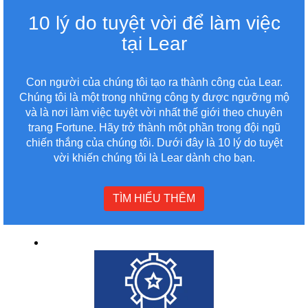
10 lý do tuyệt vời để làm việc
tại Lear
Con người của chúng tôi tạo ra thành công của Lear.
Chúng tôi là một trong những công ty được ngưỡng mộ
và là nơi làm việc tuyệt vời nhất thế giới theo chuyên
trang Fortune. Hãy trở thành một phần trong đội ngũ
chiến thắng của chúng tôi. Dưới đây là 10 lý do tuyệt
vời khiến chúng tôi là Lear dành cho bạn.
TÌM HIỂU THÊM