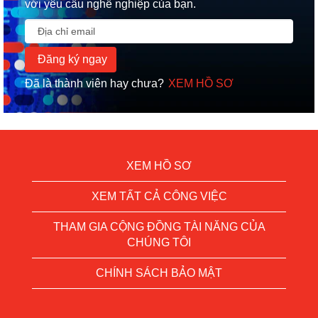
với yêu cầu nghề nghiệp của bạn.
Đã là thành viên hay chưa?
XEM HỒ SƠ
XEM HỒ SƠ
XEM TẤT CẢ CÔNG VIỆC
THAM GIA CỘNG ĐỒNG TÀI NĂNG CỦA
CHÚNG TÔI
CHÍNH SÁCH BẢO MẬT