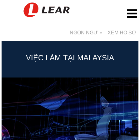
NGÔN NGỮ
XEM HỒ SƠ
Malaysia_VN
VIỆC LÀM TẠI MALAYSIA