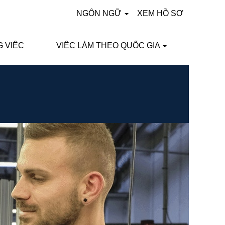
NGÔN NGỮ
XEM HỒ SƠ
G VIỆC
VIỆC LÀM THEO QUỐC GIA