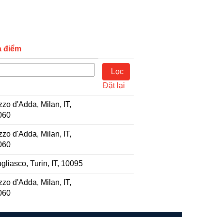
a điểm
Đặt lại
zo d'Adda, Milan, IT,
060
zo d'Adda, Milan, IT,
060
gliasco, Turin, IT, 10095
zo d'Adda, Milan, IT,
060