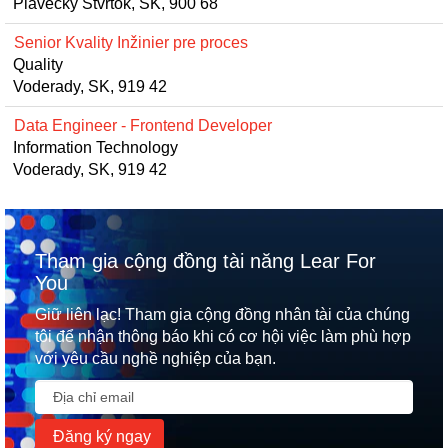
Plavecky Stvrtok, SK, 900 68
Senior Kvality Inžinier pre proces
Quality
Voderady, SK, 919 42
Data Engineer - Frontend Developer
Information Technology
Voderady, SK, 919 42
Tham gia cộng đồng tài năng Lear For
You
Giữ liên lạc! Tham gia cộng đồng nhân tài của chúng
tôi để nhận thông báo khi có cơ hội việc làm phù hợp
với yêu cầu nghề nghiệp của bạn.