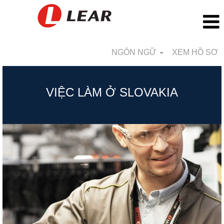
NGÔN NGỮ
XEM HỒ SƠ
Slovakia_VN
VIỆC LÀM Ở SLOVAKIA