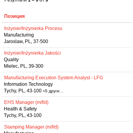
Позиция
Inżynier/Inżynierka Procesu
Manufacturing
Jaroslaw, PL, 37-500
Inżynier/Inżynierka Jakości
Quality
Mielec, PL, 39-300
Manufacturing Execution System Analyst - LFG
Information Technology
Tychy, PL, 43-100
+5 други…
EHS Manager (m/f/d)
Health & Safety
Tychy, PL, 43-100
Stamping Manager (m/f/d)