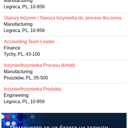
Manufacturing
Legnica, PL, 10-959
Starszy Inżynier / Starsza Inżynierka ds. procesu tłoczenia
Manufacturing
Legnica, PL, 10-959
Accounting Team Leader
Finance
Tychy, PL, 43-100
Inżynier/Inżynierka Procesu (k/m/d)
Manufacturing
Pruszków, PL, 05-500
Inżynier/Inżynierka Produktu
Engineering
Legnica, PL, 10-959
Придружете се на базата на таленти