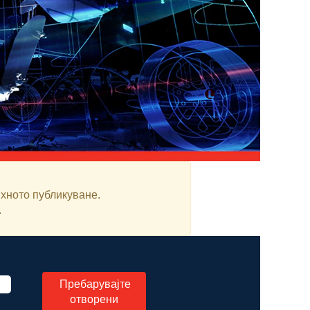
яхното публикуване.
.