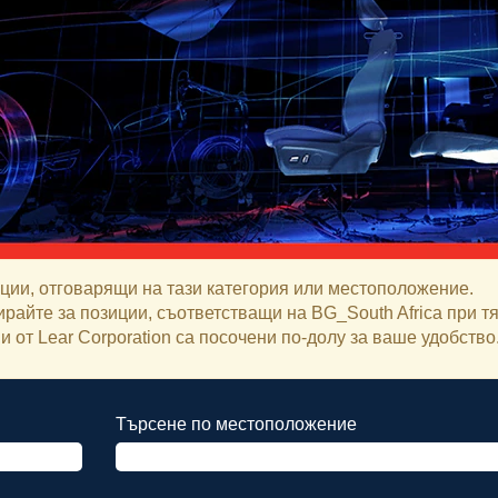
ии, отговарящи на тази категория или местоположение.
ирайте за позиции, съответстващи на BG_South Africa при т
 от Lear Corporation са посочени по-долу за ваше удобство
Търсене по местоположение