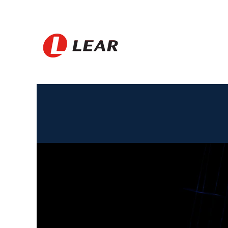
BG_South
Africa