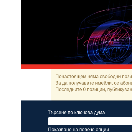
Понастоящем няма свободни позиц
За да получавате имейли, се абон
Последните 0 позиции, публикувани
Търсене по ключова дума
Показване на повече опции