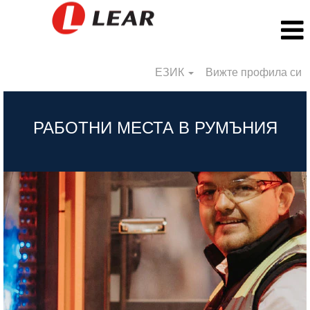
ЕЗИК
Вижте профила си
BG_Romania
РАБОТНИ МЕСТА В РУМЪНИЯ