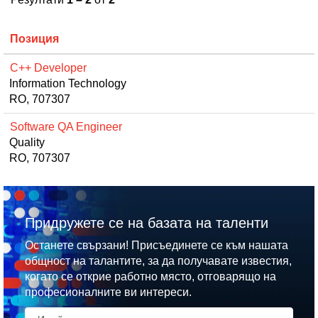
Позиция
C++ Developer
Information Technology
RO, 707307
Software QA Engineer
Quality
RO, 707307
Придружете се на базата на таленти
Останете свързани! Присъединете се към нашата
общност на талантите, за да получавате известия,
когато се открие работно място, отговарящо на
професионалните ви интереси.