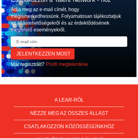
Adja meg az e-mail címét, hogy
megismerkedhessünk. Folyamatosan tájékoztatjuk
az álláslehetőségekről és az érdeklődésének
megfelelő eseményekről.
Már regisztrált?
Profil megtekintése
A LEAR-RŐL
NÉZZE MEG AZ ÖSSZES ÁLLÁST
CSATLAKOZZON KÖZÖSSÉGÜNKHÖZ