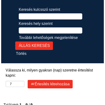
Keresés kulcsszó szerint
Keresés hely szerint
További lehetőségek megjelenítése
Törlés
Válassza ki, milyen gyakran (nap) szeretne értesítést
kapni:
Értesítés létrehozása
Találatok
1 – 9
/
9