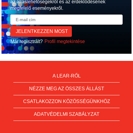
az álláslehetőségekről és az érdeklődésének
megfelelő eseményekről.
Már regisztrált?
Profil megtekintése
A LEAR-RŐL
NÉZZE MEG AZ ÖSSZES ÁLLÁST
CSATLAKOZZON KÖZÖSSÉGÜNKHÖZ
ADATVÉDELMI SZABÁLYZAT