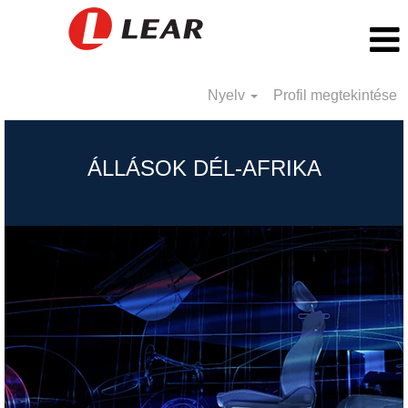
Nyelv
Profil megtekintése
South
Africa_HU
ÁLLÁSOK DÉL-AFRIKA