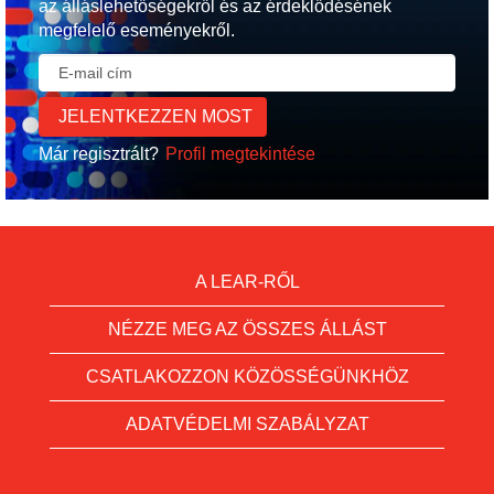
az álláslehetőségekről és az érdeklődésének
megfelelő eseményekről.
Már regisztrált?
Profil megtekintése
A LEAR-RŐL
NÉZZE MEG AZ ÖSSZES ÁLLÁST
CSATLAKOZZON KÖZÖSSÉGÜNKHÖZ
ADATVÉDELMI SZABÁLYZAT