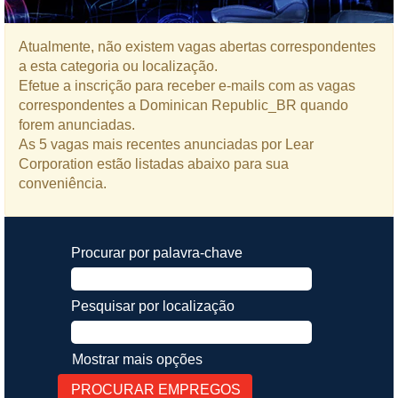
Atualmente, não existem vagas abertas correspondentes
a esta categoria ou localização.
Efetue a inscrição para receber e-mails com as vagas
correspondentes a Dominican Republic_BR quando
forem anunciadas.
As 5 vagas mais recentes anunciadas por Lear
Corporation estão listadas abaixo para sua
conveniência.
Procurar por palavra-chave
Pesquisar por localização
Mostrar mais opções