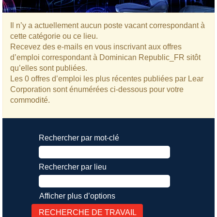
Il n’y a actuellement aucun poste vacant correspondant à
cette catégorie ou ce lieu.
Recevez des e-mails en vous inscrivant aux offres
d’emploi correspondant à Dominican Republic_FR sitôt
qu’elles sont publiées.
Les 0 offres d’emploi les plus récentes publiées par Lear
Corporation sont énumérées ci-dessous pour votre
commodité.
Rechercher par mot-clé
Rechercher par lieu
Afficher plus d’options