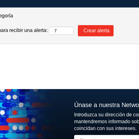
tegoría
ara recibir una alerta:
Únase a nuestra Networ
Introduzca su dirección de co
mantendremos informado sobre
coincidan con sus intereses.