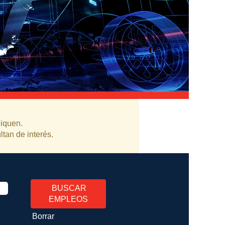
liquen.
ltan de interés.
Borrar