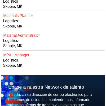
Logistics
Skopje, MK
Materials Planner
Logistics
Skopje, MK
Material Administrator
Logistics
Skopje, MK
MP&L Manager
Logistics
Skopje, MK
Únase a nuestra Network de talento
Introduzca su dirección de correo electrónico para
hablarnos de usted. Le mantendremos informado
sobre las ofertas de trabajo y los eventos que