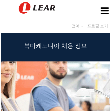
언어
프로필 보기
Republic
of
북마케도니아 채용 정보
North
Macedonia_KR