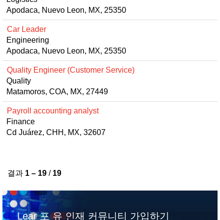
Apodaca, Nuevo Leon, MX, 25350
Car Leader
Engineering
Apodaca, Nuevo Leon, MX, 25350
Quality Engineer (Customer Service)
Quality
Matamoros, COA, MX, 27449
Payroll accounting analyst
Finance
Cd Juárez, CHH, MX, 32607
결과
1 – 19
/
19
Lear 포 유 인재 커뮤니티 가입하기