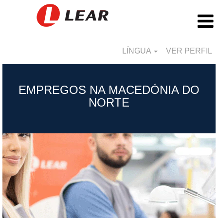
LÍNGUA
VER PERFIL
Republic
of
EMPREGOS NA MACEDÓNIA DO
North
NORTE
Macedonia_PT