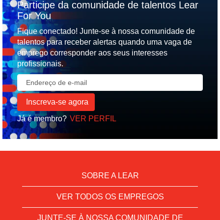
Participe da comunidade de talentos Lear
For You
Fique conectado! Junte-se à nossa comunidade de
talentos para receber alertas quando uma vaga de
emprego corresponder aos seus interesses
profissionais.
Já é membro?
VER PERFIL
SOBRE A LEAR
VER TODOS OS EMPREGOS
JUNTE-SE À NOSSA COMUNIDADE DE