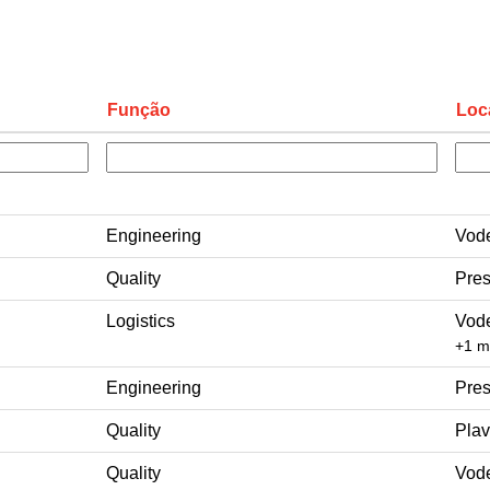
Função
Loc
Engineering
Vode
Quality
Pres
Logistics
Vode
+1 m
Engineering
Pres
Quality
Plav
Quality
Vode